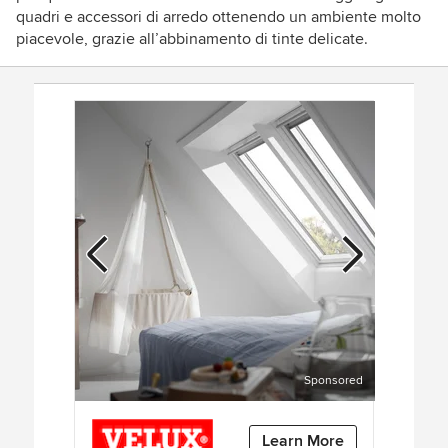
quadri e accessori di arredo ottenendo un ambiente molto
piacevole, grazie all’abbinamento di tinte delicate.
Sponsored
P
N
I
r
e
t
Learn More