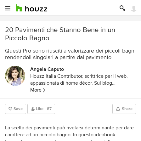
20 Pavimenti che Stanno Bene in un
Piccolo Bagno
Questi Pro sono riusciti a valorizzare dei piccoli bagni
rendendoli singolari a partire dal pavimento
Angela Caputo
Houzz Italia Contributor, scrittrice per il web,
appassionata di home décor. Sul blog
chasingthebeauty.com
More
racconto la mia passione
per decorazione e interni con immagini, idee,
progetti.
Save
Like
87
Share
La scelta dei pavimenti può rivelarsi determinante per dare
carattere ad un piccolo bagno.
In questo ideabook